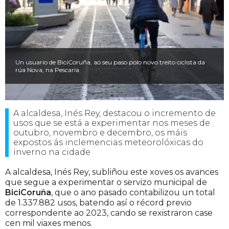
Un usuario de BiciCoruña, ao seu paso polo novo treito ciclista da
rúa Nova, na Pescaría
A alcaldesa, Inés Rey, destacou o incremento de
usos que se está a experimentar nos meses de
outubro, novembro e decembro, os máis
expostos ás inclemencias meteorolóxicas do
inverno na cidade
A alcaldesa, Inés Rey, subliñou este xoves os avances
que segue a experimentar o servizo municipal de
BiciCoruña
, que o ano pasado contabilizou un total
de 1.337.882 usos, batendo así o récord previo
correspondente ao 2023, cando se rexistraron case
cen mil viaxes menos.