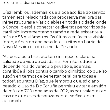
rexistran a diario no servizo.
Díaz lembrou, ademais, que a boa acollida do servizo
tamén está relacionada coa progresiva mellora das
infraestruturas e vías ciclables en toda a cidade, onde
o Concello está a conectar os diversos percorridos de
carril bici, incrementando tamén a rede existente a
máis de 53 quilómetros. Os últimos en facerse visibles
foron, a finais do ano pasado, os treitos do barrio de
Novo Mesoiro e o do istmo da Pescaría.
"A aposta pola bicicleta ten un impacto claro na
calidade de vida da cidadanía. Permite reducir a
dependencia do vehículo privado e, ademais,
contribúe á loita contra o cambio climático, co que iso
supón en termos de benestar xeral para todas e
todos", apuntou Díaz, que lembrou que, só o ano
pasado, o uso de BiciCoruña permitiu evitar a emisión
de máis de 700 toneladas de CO2, as equivalentes en
caso de que eses desprazamentos se fixesen en
automóbil.