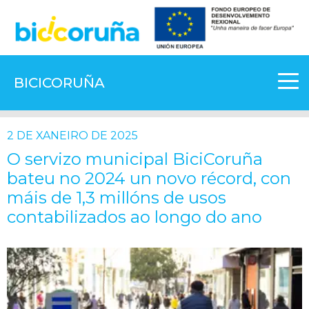
BICICORUÑA
2 DE XANEIRO DE 2025
O servizo municipal BiciCoruña
bateu no 2024 un novo récord, con
máis de 1,3 millóns de usos
contabilizados ao longo do ano