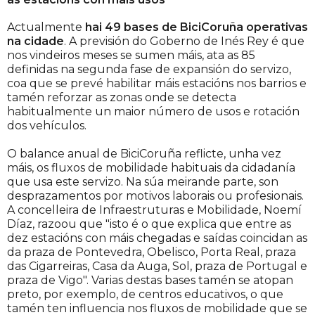
Actualmente
hai 49 bases de BiciCoruña operativas
na cidade
. A previsión do Goberno de Inés Rey é que
nos vindeiros meses se sumen máis, ata as 85
definidas na segunda fase de expansión do servizo,
coa que se prevé habilitar máis estacións nos barrios e
tamén reforzar as zonas onde se detecta
habitualmente un maior número de usos e rotación
dos vehículos.
O balance anual de BiciCoruña reflicte, unha vez
máis, os fluxos de mobilidade habituais da cidadanía
que usa este servizo. Na súa meirande parte, son
desprazamentos por motivos laborais ou profesionais.
A concelleira de Infraestruturas e Mobilidade, Noemí
Díaz, razoou que "isto é o que explica que entre as
dez estacións con máis chegadas e saídas coincidan as
da praza de Pontevedra, Obelisco, Porta Real, praza
das Cigarreiras, Casa da Auga, Sol, praza de Portugal e
praza de Vigo". Varias destas bases tamén se atopan
preto, por exemplo, de centros educativos, o que
tamén ten influencia nos fluxos de mobilidade que se