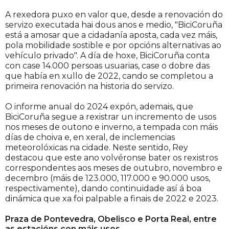
A rexedora puxo en valor que, desde a renovación do
servizo executada hai dous anos e medio, "BiciCoruña
está a amosar que a cidadanía aposta, cada vez máis,
pola mobilidade sostible e por opcións alternativas ao
vehículo privado". A día de hoxe, BiciCoruña conta
con case 14.000 persoas usuarias, case o dobre das
que había en xullo de 2022, cando se completou a
primeira renovación na historia do servizo.
O informe anual do 2024 expón, ademais, que
BiciCoruña segue a rexistrar un incremento de usos
nos meses de outono e inverno, a tempada con máis
días de choiva e, en xeral, de inclemencias
meteorolóxicas na cidade. Neste sentido, Rey
destacou que este ano volvéronse bater os rexistros
correspondentes aos meses de outubro, novembro e
decembro (máis de 123.000, 117.000 e 90.000 usos,
respectivamente), dando continuidade así á boa
dinámica que xa foi palpable a finais de 2022 e 2023.
Praza de Pontevedra, Obelisco e Porta Real, entre
as estacións con máis usos