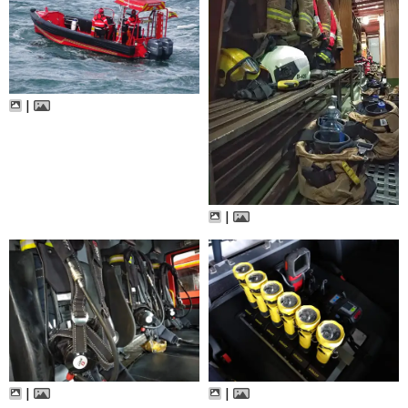
|
|
|
|