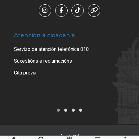
Atención á cidadanía
Trá
Servizo de atención telefónica 010
Empa
certi
Suxestións e reclamacións
Como
Cita previa
Tarx
Aviso legal