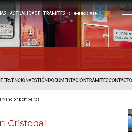
MAS
ACTUALIDADE
TRÁMITES
COMUNÍCATE
NTERVENCIÓN
XESTIÓN
DOCUMENTACIÓN
TRÁMITES
CONTACT
ntervención bombeiros
n Cristobal