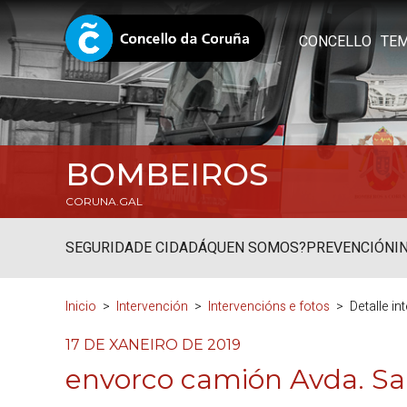
CONCELLO
TE
BOMBEIROS
CORUNA.GAL
SEGURIDADE CIDADÁ
QUEN SOMOS?
PREVENCIÓN
I
Inicio
Intervención
Intervencións e fotos
Detalle i
17 DE XANEIRO DE 2019
envorco camión Avda. Sa