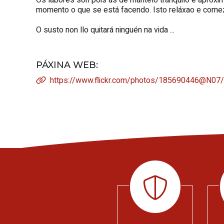
momento o que se está facendo. Isto reláxao e comeza 
O susto non llo quitará ninguén na vida ...
PÁXINA WEB
:
https://www.flickr.com/photos/185690446@N0