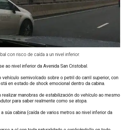
l con risco de caída a un nivel inferior.
e ao nivel inferior da Avenida San Cristobal.
hículo semivolcado sobre o petril do carril superior, con
r está en estado de shock emocional dentro da cabina.
n realizar manobras de estabilización do vehículo ao mesmo
ndutor para saber realmente como se atopa.
 súa cabina (caída de varios metros ao nivel inferior da
arse a el con toda naturalidade e explicándolle en todo