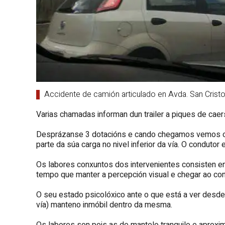
Accidente de camión articulado en Avda. San Cristoba
Varias chamadas informan dun trailer a piques de caers
Desprázanse 3 dotacións e cando chegamos vemos o ve
parte da súa carga no nivel inferior da vía. O conduto
Os labores conxuntos dos intervenientes consisten e
tempo que manter a percepción visual e chegar ao co
O seu estado psicolóxico ante o que está a ver desde a
vía) manteno inmóbil dentro da mesma.
Os labores son pois as de mantelo tranquilo e aproxim