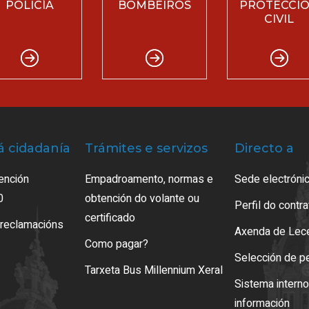
POLICÍA
BOMBEIROS
PROTECCI
CIVIL
á cidadanía
Trámites e servizos
Directo a
ención
Empadroamento, normas e
Sede electrónic
0
obtención do volante ou
Perfil do contr
certificado
 reclamacións
Axenda de Lec
Como pagar?
Selección de p
Tarxeta Bus Millennium Xeral
Sistema intern
información