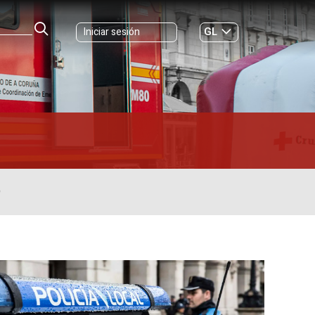
GL
Iniciar sesión
ES
|
O