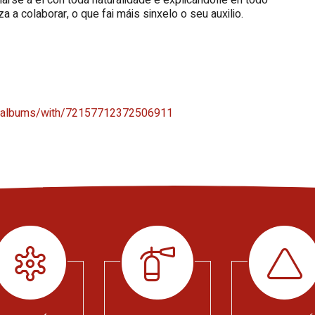
a colaborar, o que fai máis sinxelo o seu auxilio.
7/albums/with/72157712372506911