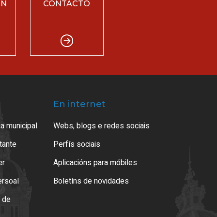
ÓN
CONTACTO
En internet
a municipal
Webs, blogs e redes sociais
atante
Perfís sociais
er
Aplicacións para móbiles
ersoal
Boletíns de novidades
o de