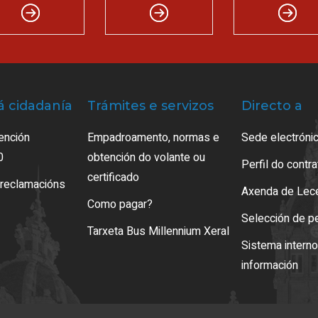
á cidadanía
Trámites e servizos
Directo a
ención
Empadroamento, normas e
Sede electrónic
0
obtención do volante ou
Perfil do contr
certificado
 reclamacións
Axenda de Lec
Como pagar?
Selección de p
Tarxeta Bus Millennium Xeral
Sistema intern
información