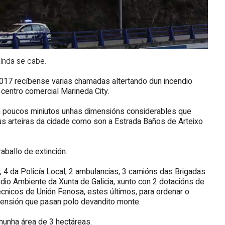
índa se cabe.
017 recíbense varias chamadas altertando dun incendio
centro comercial Marineda City.
 en poucos miniutos unhas dimensións considerables que
us arteiras da cidade como son a Estrada Baños de Arteixo
aballo de extinción.
4 da Policía Local, 2 ambulancias, 3 camións das Brigadas
io Ambiente da Xunta de Galicia, xunto con 2 dotacións de
técnicos de Unión Fenosa, estes últimos, para ordenar o
 tensión que pasan polo devandito monte.
nunha área de 3 hectáreas.