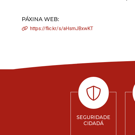
PÁXINA WEB
:
https://flic.kr/s/aHsmJBxwKT
SEGURIDADE
CIDADÁ