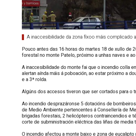
A inaccesibilidade da zona fíxoo máis complicado a
Pouco antes das 16 horas do martes 18 de xullo de 2
forestal no monte Patelo, próximo a unhas naves e ao 
A inaccesibilidade do monte fai que o incendio colla
alertan aínda máis á poboación, ao estar próximo a do
e a 3ª rolda.
Algúns dos accesos tiveron que ser cortados para o tr
Ao incendio desprazáronse 5 dotacións de bombeiros, 
de Medio Ambiente pertencentes á Consellería de Med
brigadas forestais, 2 helicópteros contraincendios e 
corte de subministración eléctrica das liñas de media
O incendio afectou a monte baixo e zona de eucalipto 