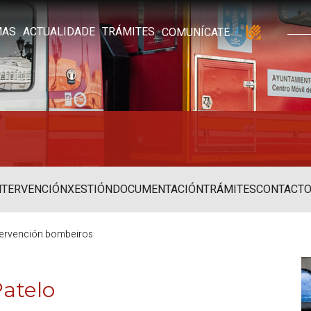
MAS
ACTUALIDADE
TRÁMITES
COMUNÍCATE
NTERVENCIÓN
XESTIÓN
DOCUMENTACIÓN
TRÁMITES
CONTACT
ntervención bombeiros
Patelo