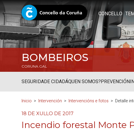
CONCELLO
TE
BOMBEIROS
CORUNA.GAL
SEGURIDADE CIDADÁ
QUEN SOMOS?
PREVENCIÓN
I
Inicio
Intervención
Intervencións e fotos
Detalle i
18 DE XULLO DE 2017
Incendio forestal Monte 