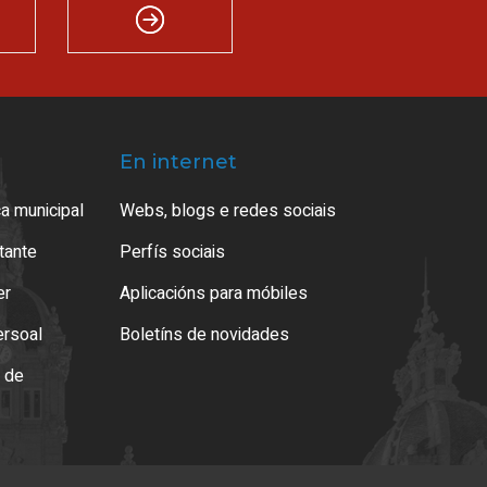
En internet
a municipal
Webs, blogs e redes sociais
atante
Perfís sociais
er
Aplicacións para móbiles
ersoal
Boletíns de novidades
o de