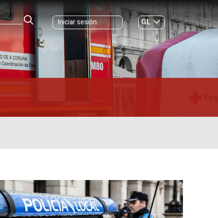
GL
Iniciar sesión
ES
|
O