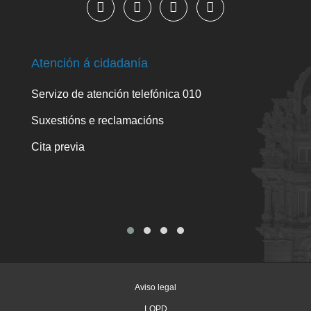
Atención á cidadanía
Trám
Servizo de atención telefónica 010
Empa
ou ce
Suxestións e reclamacións
Com
Cita previa
Tarx
Aviso legal
LOPD