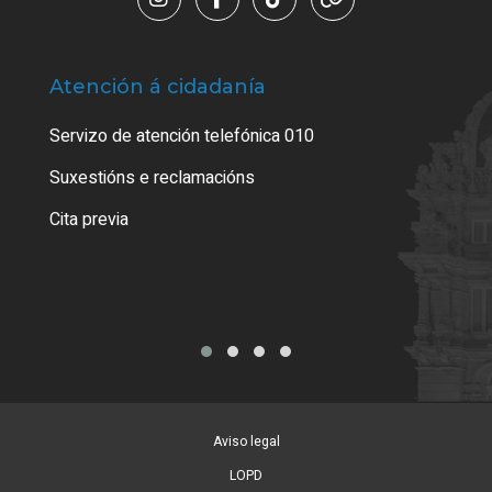
Atención á cidadanía
Trá
Servizo de atención telefónica 010
Empa
certi
Suxestións e reclamacións
Como
Cita previa
Tarx
Aviso legal
LOPD