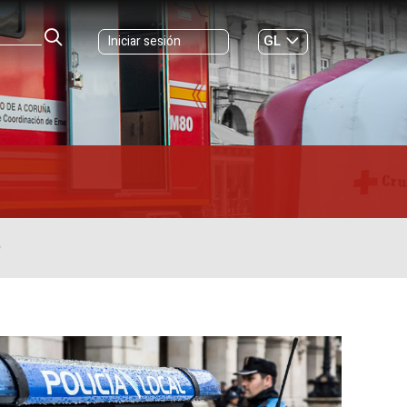
GL
Iniciar sesión
ES
|
O