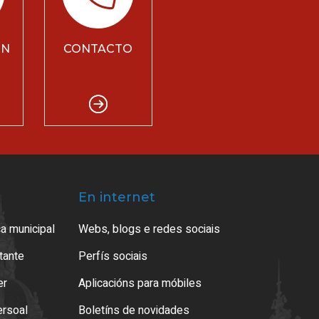
ÓN
CONTACTO
En internet
a municipal
Webs, blogs e redes sociais
atante
Perfís sociais
er
Aplicacións para móbiles
ersoal
Boletíns de novidades