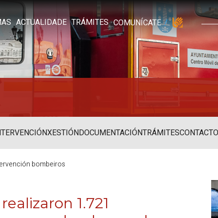
MAS
ACTUALIDADE
TRÁMITES
COMUNÍCATE
NTERVENCIÓN
XESTIÓN
DOCUMENTACIÓN
TRÁMITES
CONTACT
ntervención bombeiros
ealizaron 1.721