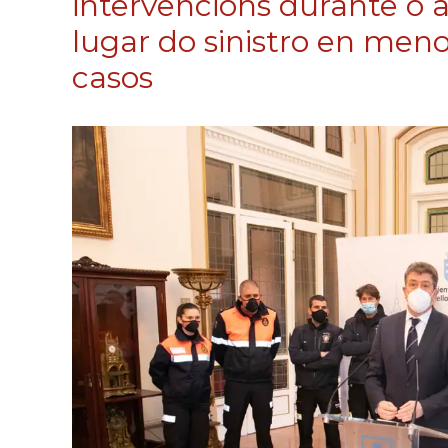
intervencións durante o
lugar do sinistro en men
casos