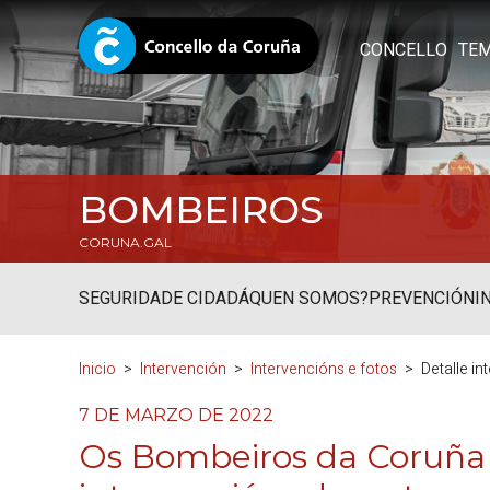
CONCELLO
TE
BOMBEIROS
CORUNA.GAL
SEGURIDADE CIDADÁ
QUEN SOMOS?
PREVENCIÓN
I
Inicio
Intervención
Intervencións e fotos
Detalle i
7 DE MARZO DE 2022
Os Bombeiros da Coruña r