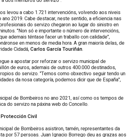
o, a dos membros do servizo".
os levou a cabo 1.721 intervencións, volvendo aos niveis
o ano 2019. Cabe destacar, neste sentido, a eficiencia nas
rofesionais do servizo chegaron ao lugar do sinistro en
inutos. "Non só e importante o número de intervencións,
e ademais téntase facer un traballo con calidade",
onáronse en menos de media hora. A gran maioría delas, de
ridade Cidadá,
Carlos García Touriñán
.
egue a apostar por reforzar o servizo municipal de
illón de euros, ademais de outros 400.000 destinados,
ropios do servizo. "Temos como obxectivo seguir tendo un
idades da nosa categoría, podemos dicir que de España",
unicipal de Bombeiros no ano 2021, así como os tempos de
ica do servizo na páxina web do Concello.
Protección Civil
icipal de Bombeiros asistiron, tamén, representantes da
sta por 57 persoas. Juan Ignacio Borrego deu as grazas aos