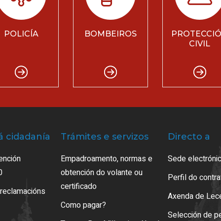
POLICÍA
BOMBEIROS
PROTECCI
CIVIL
á cidadanía
Trámites e servizos
Directo a
ención
Empadroamento, normas e
Sede electrónic
0
obtención do volante ou
Perfil do contr
certificado
 reclamacións
Axenda de Lec
Como pagar?
Selección de p