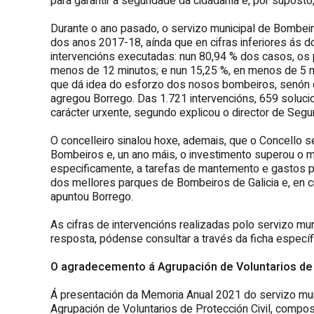
para garantir a seguridade da cidadanía e, por supost
Durante o ano pasado, o servizo municipal de Bombeir
dos anos 2017-18, aínda que en cifras inferiores ás d
intervencións executadas: nun 80,94 % dos casos, os p
menos de 12 minutos; e nun 15,25 %, en menos de 5 m
que dá idea do esforzo dos nosos bombeiros, senón qu
agregou Borrego. Das 1.721 intervencións, 659 soluci
carácter urxente, segundo explicou o director de Segu
O concelleiro sinalou hoxe, ademais, que o Concello s
Bombeiros e, un ano máis, o investimento superou o m
especificamente, a tarefas de mantemento e gastos p
dos mellores parques de Bombeiros de Galicia e, en c
apuntou Borrego.
As cifras de intervencións realizadas polo servizo m
resposta, pódense consultar a través da ficha específ
O agradecemento á Agrupación de Voluntarios de 
Á presentación da Memoria Anual 2021 do servizo mun
Agrupación de Voluntarios de Protección Civil, compo