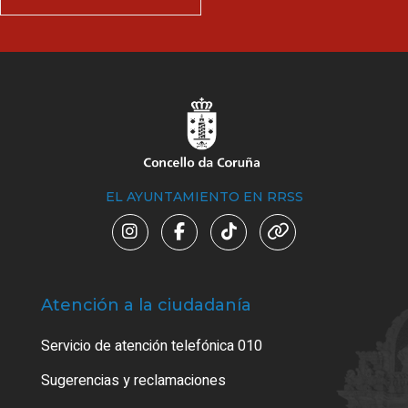
EL AYUNTAMIENTO EN RRSS
Atención a la ciudadanía
Trá
Servicio de atención telefónica 010
Empa
o cer
Sugerencias y reclamaciones
Como