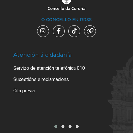
O CONCELLO EN RRSS
Atención á cidadanía
Trá
Servizo de atención telefónica 010
Empa
certi
Suxestións e reclamacións
Como
Cita previa
Tarx