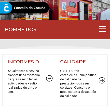
CORUNA.GAL
BOMBEIROS
INFORMES DE
CALIDADE
XESTIÓN
Anualmente o servizo
O S.E.I.S. ten
elabora unha memoria
establecida unha política
na que se recollen as
de calidade na
actividades e xestión
prestación dos seus
realizadas durante o
servizos. Consulta o
ano.
noso sistema de xestión
da calidade.