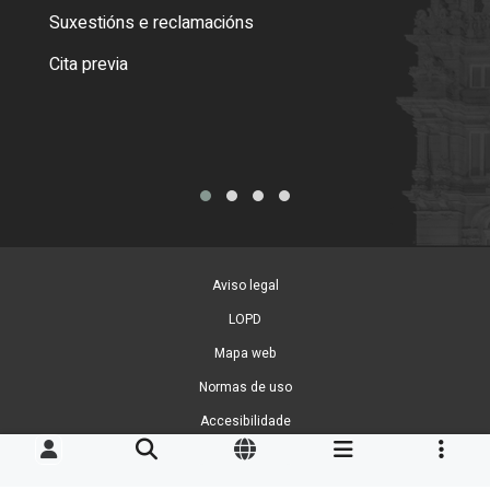
certi
Suxestións e reclamacións
Como
Cita previa
Tarx
Aviso legal
LOPD
Mapa web
Normas de uso
Accesibilidade
Xestión de cookies