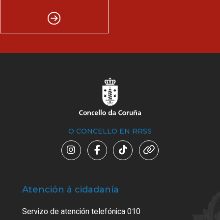
O CONCELLO EN RRSS
Atención á cidadanía
Trá
Servizo de atención telefónica 010
Empa