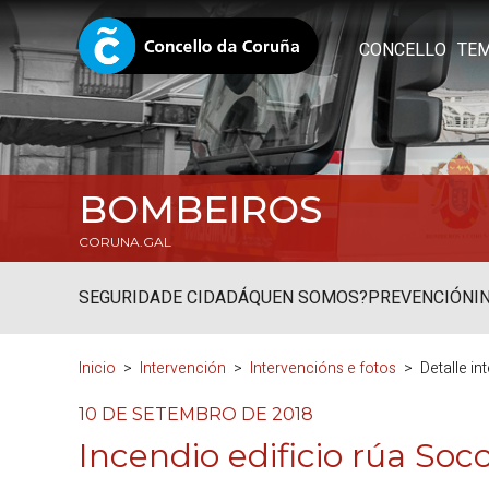
CONCELLO
TE
BOMBEIROS
CORUNA.GAL
SEGURIDADE CIDADÁ
QUEN SOMOS?
PREVENCIÓN
I
Inicio
Intervención
Intervencións e fotos
Detalle i
10 DE SETEMBRO DE 2018
Incendio edificio rúa Soc