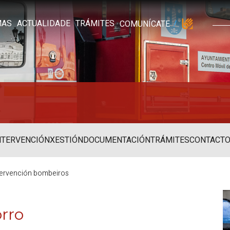
MAS
ACTUALIDADE
TRÁMITES
COMUNÍCATE
NTERVENCIÓN
XESTIÓN
DOCUMENTACIÓN
TRÁMITES
CONTACT
ntervención bombeiros
orro