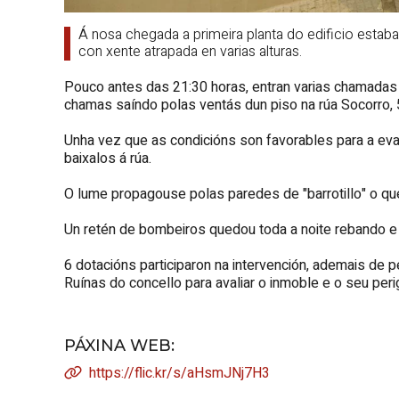
Á nosa chegada a primeira planta do edificio esta
con xente atrapada en varias alturas.
Pouco antes das 21:30 horas, entran varias chamadas
chamas saíndo polas ventás dun piso na rúa Socorro, 
Unha vez que as condicións son favorables para a evac
baixalos á rúa.
O lume propagouse polas paredes de "barrotillo" o que f
Un retén de bombeiros quedou toda a noite rebando e 
6 dotacións participaron na intervención, ademais de p
Ruínas do concello para avaliar o inmoble e o seu peri
PÁXINA WEB
:
https://flic.kr/s/aHsmJNj7H3