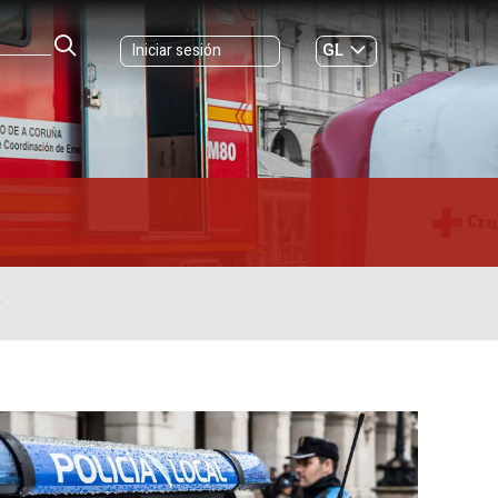
GL
Iniciar sesión
ES
|
O