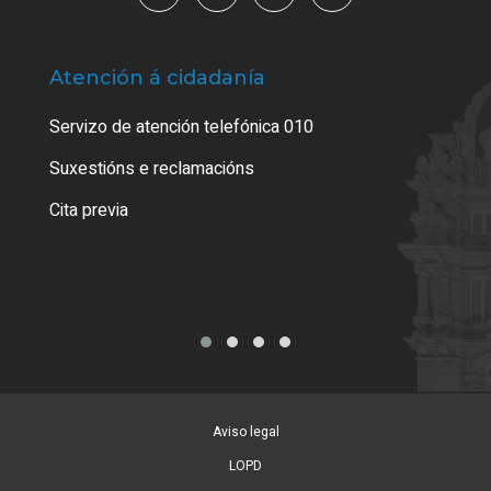
Atención á cidadanía
Trá
Servizo de atención telefónica 010
Empa
certi
Suxestións e reclamacións
Como
Cita previa
Tarx
Aviso legal
LOPD