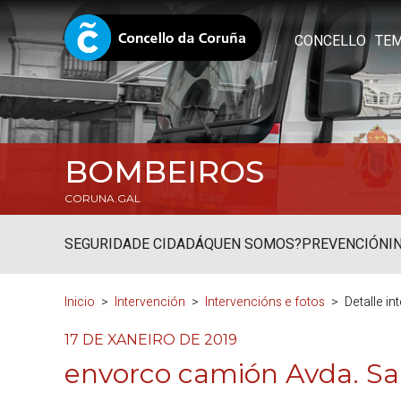
CONCELLO
TE
BOMBEIROS
CORUNA.GAL
SEGURIDADE CIDADÁ
QUEN SOMOS?
PREVENCIÓN
I
Inicio
Intervención
Intervencións e fotos
Detalle i
17 DE XANEIRO DE 2019
envorco camión Avda. Sa