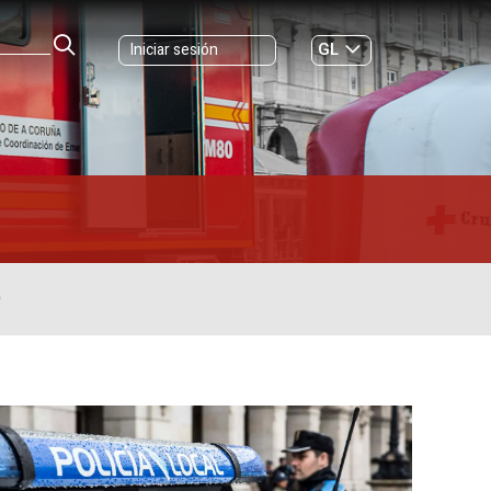
GL
Iniciar sesión
ES
|
O