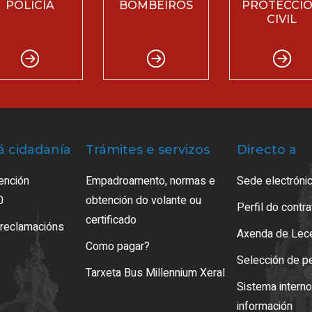
POLICÍA
BOMBEIROS
PROTECCI
CIVIL
á cidadanía
Trámites e servizos
Directo a
ención
Empadroamento, normas e
Sede electrónic
0
obtención do volante ou
Perfil do contr
certificado
 reclamacións
Axenda de Lec
Como pagar?
Selección de p
Tarxeta Bus Millennium Xeral
Sistema intern
información