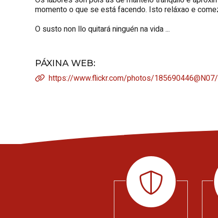
momento o que se está facendo. Isto reláxao e comeza 
O susto non llo quitará ninguén na vida ...
PÁXINA WEB
:
https://www.flickr.com/photos/185690446@N0