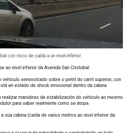
l con risco de caída a un nivel inferior.
e ao nivel inferior da Avenida San Cristobal.
hículo semivolcado sobre o petril do carril superior, con
r está en estado de shock emocional dentro da cabina.
n realizar manobras de estabilización do vehículo ao mesmo
ndutor para saber realmente como se atopa.
 súa cabina (caída de varios metros ao nivel inferior da
arse a el con toda naturalidade e explicándolle en todo