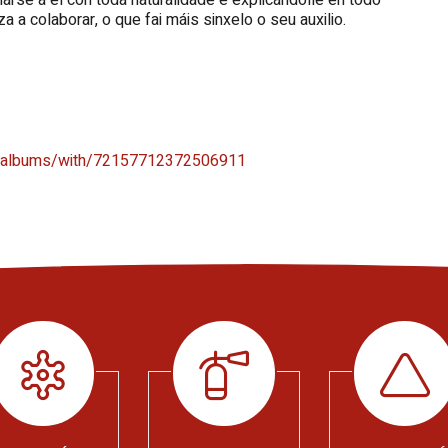
a colaborar, o que fai máis sinxelo o seu auxilio.
7/albums/with/72157712372506911