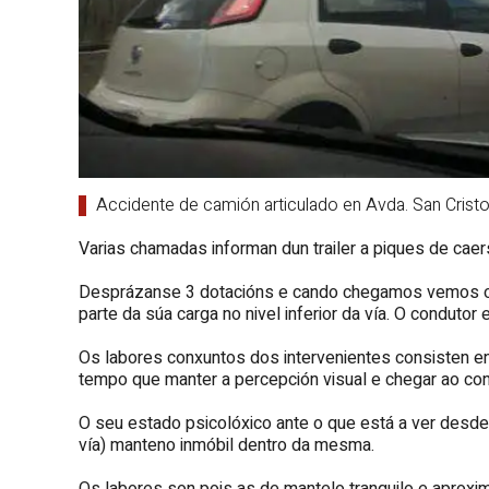
Accidente de camión articulado en Avda. San Cristoba
Varias chamadas informan dun trailer a piques de caers
Desprázanse 3 dotacións e cando chegamos vemos o ve
parte da súa carga no nivel inferior da vía. O conduto
Os labores conxuntos dos intervenientes consisten e
tempo que manter a percepción visual e chegar ao co
O seu estado psicolóxico ante o que está a ver desde a
vía) manteno inmóbil dentro da mesma.
Os labores son pois as de mantelo tranquilo e aproxim