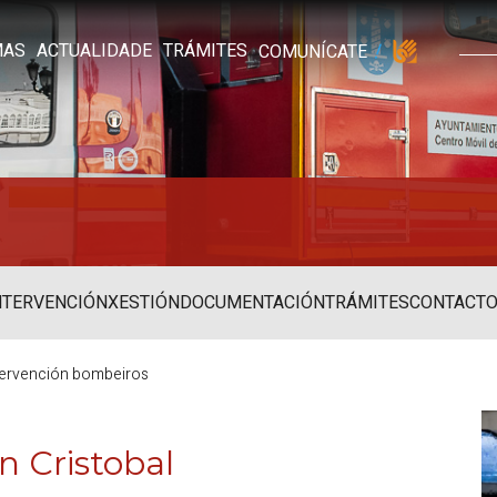
MAS
ACTUALIDADE
TRÁMITES
COMUNÍCATE
NTERVENCIÓN
XESTIÓN
DOCUMENTACIÓN
TRÁMITES
CONTACT
ntervención bombeiros
n Cristobal