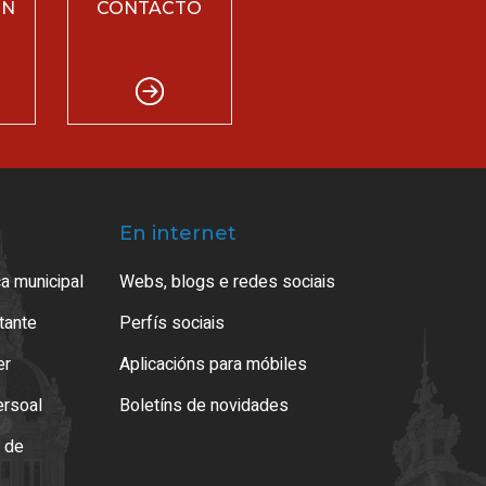
ÓN
CONTACTO
En internet
a municipal
Webs, blogs e redes sociais
atante
Perfís sociais
er
Aplicacións para móbiles
ersoal
Boletíns de novidades
o de