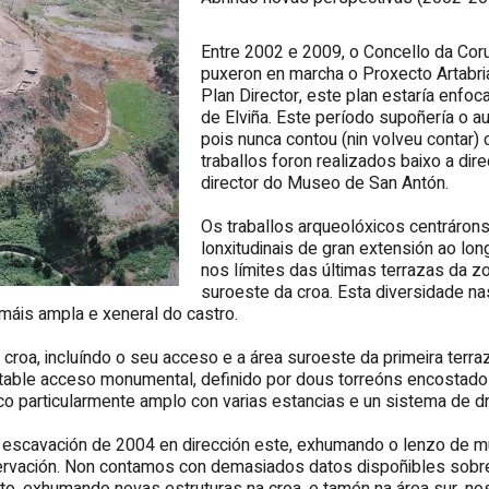
Entre 2002 e 2009, o Concello da Co
puxeron en marcha o Proxecto Artabri
Plan Director, este plan estaría enfo
de Elviña. Este período supoñería o 
pois nunca contou (nin volveu contar) c
traballos foron realizados baixo a di
director do Museo de San Antón.
Os traballos arqueolóxicos centráron
lonxitudinais de gran extensión ao lon
nos límites das últimas terrazas da z
suroeste da croa. Esta diversidade n
máis ampla e xeneral do castro.
 croa, incluíndo o seu acceso e a área suroeste da primeira terr
notable acceso monumental, definido por dous torreóns encostado
o particularmente amplo con varias estancias e un sistema de d
e escavación de 2004 en dirección este, exhumando o lenzo de 
servación. Non contamos con demasiados datos dispoñibles so