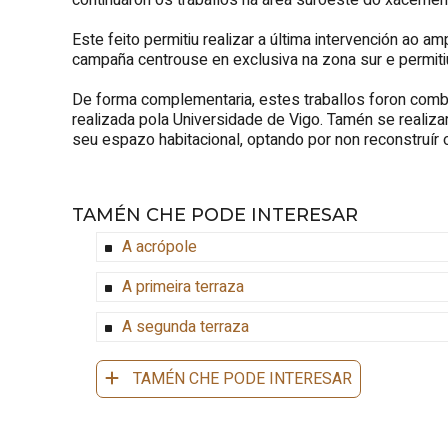
continuaron os traballos na área suroeste do xacement
Este feito permitiu realizar a última intervención ao 
campaña centrouse en exclusiva na zona sur e permit
De forma complementaria, estes traballos foron comb
realizada pola Universidade de Vigo. Tamén se realiza
seu espazo habitacional, optando por non reconstruír
TAMÉN CHE PODE INTERESAR
A acrópole
A primeira terraza
A segunda terraza
TAMÉN CHE PODE INTERESAR