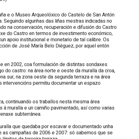
ruña e o Museo Arqueolóxico do Castelo de San Antón
a. Seguindo algunhas das liñas mestras indicadas no
cado na conservación, recuperación e difusión do Castro
auxe do Castro en termos de investimento económico,
un apoio institucional e monetario de tal calibre. Os
rección de José María Belo Diéguez, por aquel entón
se en 2002, coa formulación de distintas sondaxes
go do castro: na área norte e oeste da muralla da croa,
ona sur, na zona oeste da segunda terraza e na área
as intervencións permitiu documentar un espazo
aza, continuando os traballos nesta mesma área
s á muralla e un camiño pavimentado, así como varias
renaxe subterránea.
muralla que quedaba por escavar e documentado unha
bre as campañas de 2006 e 2007: só sabemos que se