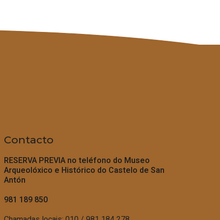
Contacto
RESERVA PREVIA no teléfono do
Museo
Arqueolóxico e Histórico do Castelo de San
Antón
981 189 850
Chamadas locais: 010 / 981 184 278