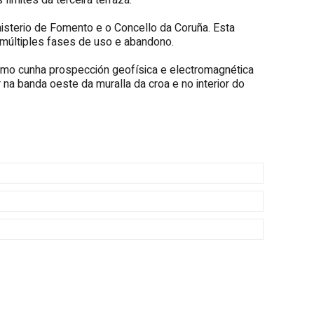
ímites da terceira terraza.
inisterio de Fomento e o Concello da Coruña. Esta
 múltiples fases de uso e abandono.
omo cunha prospección geofísica e electromagnética
na banda oeste da muralla da croa e no interior do