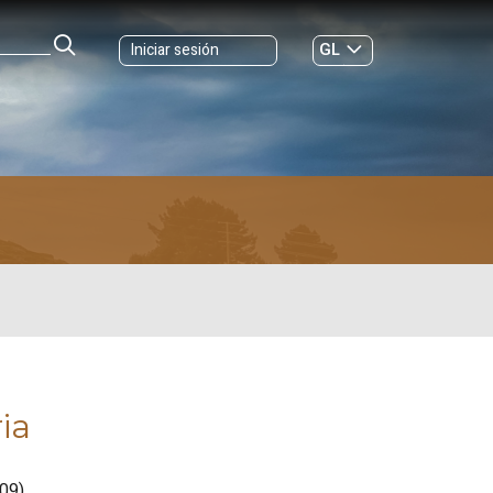
GL
Iniciar sesión
ES
|
ia
09)