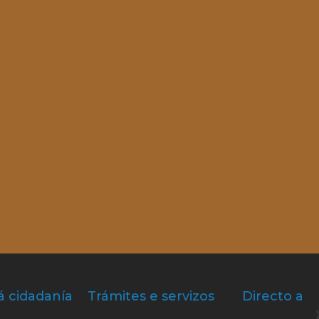
á cidadanía
Trámites e servizos
Directo a