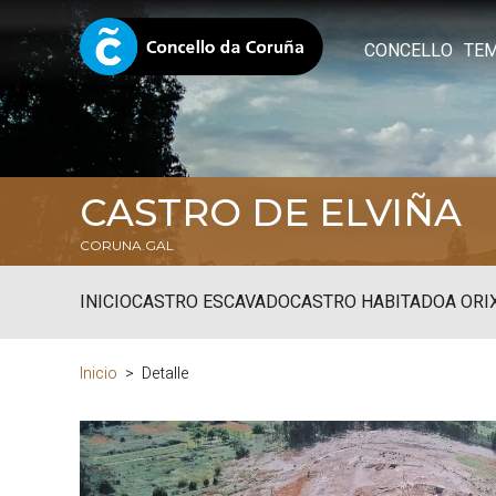
CONCELLO
TE
CASTRO DE ELVIÑA
CORUNA.GAL
INICIO
CASTRO ESCAVADO
CASTRO HABITADO
A ORI
Inicio
Detalle