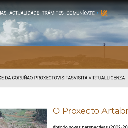
MAS
ACTUALIDADE
TRÁMITES
COMUNÍCATE
XE DA CORUÑA
O PROXECTO
VISITAS
VISITA VIRTUAL
LICENZA
O Proxecto Artabr
Abrindo novas perspectivas (2002-20