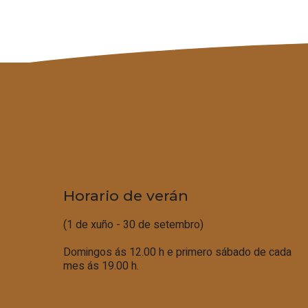
Horario de verán
(1 de xuño - 30 de setembro)
Domingos ás 12.00 h e primero sábado de cada
mes ás 19.00 h.