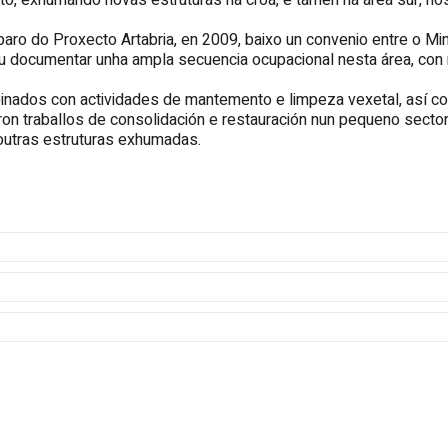
o, exhumando novas estruturas na croa, e tamén na área sur, nos l
amparo do Proxecto Artabria, en 2009, baixo un convenio entre o M
iu documentar unha ampla secuencia ocupacional nesta área, con
inados con actividades de mantemento e limpeza vexetal, así c
ron traballos de consolidación e restauración nun pequeno sector 
 outras estruturas exhumadas.