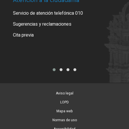
Atención a la ciudadanía
Trá
Servicio de atención telefónica 010
Empa
o cer
Sugerencias y reclamaciones
Como
Cita previa
Tarj
Aviso legal
LOPD
Mapa web
Normas de uso