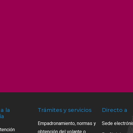
a la
Trámites y servicios
Directo a
ía
Empadronamiento, normas y
Sede electróni
atención
obtención del volante o