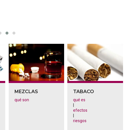
MEZCLAS
TABACO
qué son
qué es
|
efectos
|
riesgos