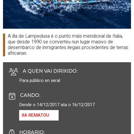
A illa de Lampedusa é o punto máis meridional de Italia,
que desde 1990 se converteu nun lugar masivo de
desembarco de inmigrantes ilegais procedentes de terras
africanas.
A QUEN VAI DIRIXIDO
:
Para público en xeral
CANDO
:
Dende o 14/12/2017 ata o 16/12/2017
XA REMATOU
HORARIO
: