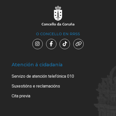
O CONCELLO EN RRSS
Atención á cidadanía
Trá
Servizo de atención telefónica 010
Empa
certi
Suxestións e reclamacións
Como
Cita previa
Tarx