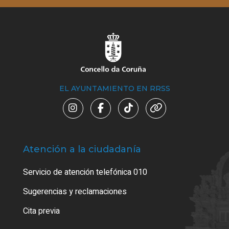
EL AYUNTAMIENTO EN RRSS
Atención a la ciudadanía
Trá
Servicio de atención telefónica 010
Empa
o cer
Sugerencias y reclamaciones
Como
Cita previa
Tarj