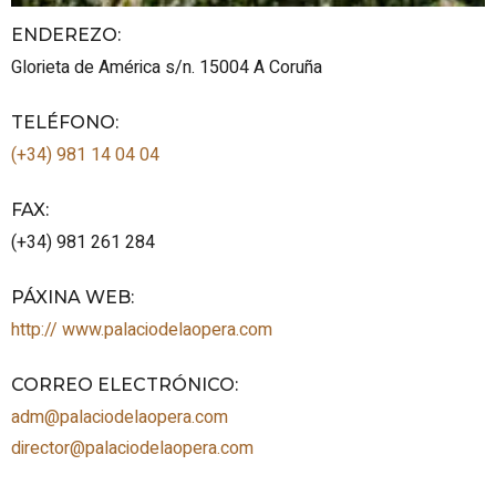
ENDEREZO:
Glorieta de América s/n.
15004
A Coruña
TELÉFONO
:
(+34) 981 14 04 04
FAX
:
(+34) 981 261 284
PÁXINA WEB
:
http:// www.palaciodelaopera.com
CORREO ELECTRÓNICO
:
adm@palaciodelaopera.com
director@palaciodelaopera.com