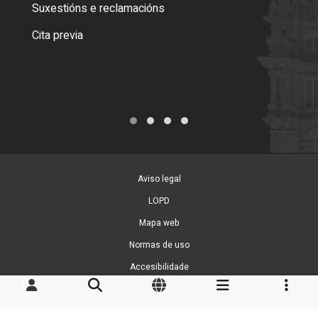
certi
Suxestións e reclamacións
Como
Cita previa
Tarx
Aviso legal
LOPD
Mapa web
Normas de uso
Accesibilidade
Xestión de cookies