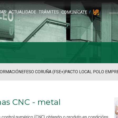
MAS
ACTUALIDADE
TRÁMITES
COMUNÍCATE
FORMACIÓN
EFESO CORUÑA (FSE+)
PACTO LOCAL POLO EMPR
as CNC - metal
 control numérico (CNC) obtendo o produto en condicións