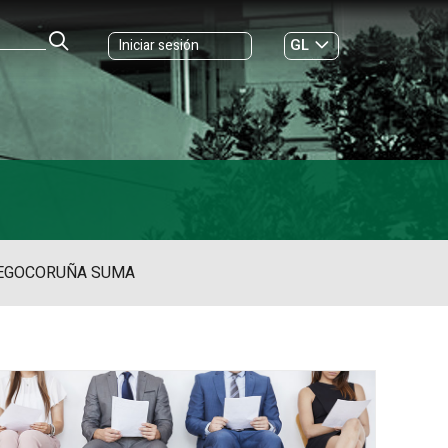
GL
Iniciar sesión
ES
|
EGO
CORUÑA SUMA