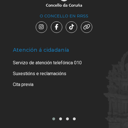
O CONCELLO EN RRSS
Atención á cidadanía
Trá
Servizo de atención telefónica 010
Empa
certi
Suxestións e reclamacións
Como
Cita previa
Tarx