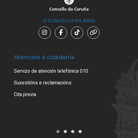
O CONCELLO EN RRSS
Atención á cidadanía
Trá
Servizo de atención telefónica 010
Empa
certi
Suxestións e reclamacións
Como
Cita previa
Tarx