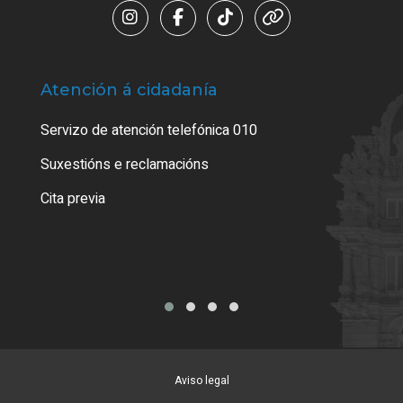
Atención á cidadanía
Trá
Servizo de atención telefónica 010
Empa
certi
Suxestións e reclamacións
Como
Cita previa
Tarx
Aviso legal