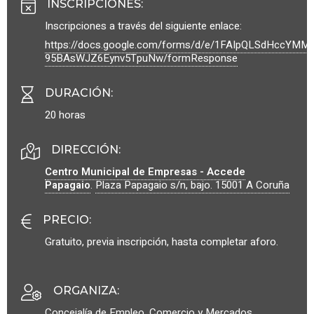
INSCRIPCIONES
:
Inscripciones a través del siguiente enlace:
https://docs.google.com/forms/d/e/1FAIpQLSdHccYMM
95BAsWJZ6Eynv5TpuNw/formResponse
DURACIÓN
:
20 horas
DIRECCIÓN:
Centro Municipal de Empresas - Accede
Papagaio
.
Plaza Papagaio s/n, bajo.
15001
A Coruña
PRECIO
:
Gratuito, previa inscripción, hasta completar aforo.
ORGANIZA
:
Concejalía de Empleo, Comercio y Mercados.