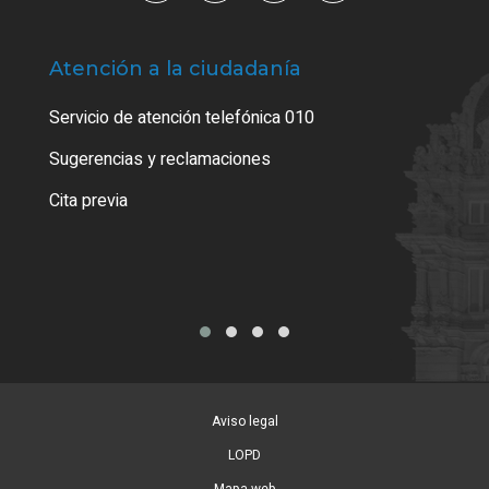
Atención a la ciudadanía
Trá
Servicio de atención telefónica 010
Empa
o cer
Sugerencias y reclamaciones
Como
Cita previa
Tarj
Aviso legal
LOPD
Mapa web