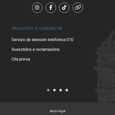
Atención á cidadanía
Trá
Servizo de atención telefónica 010
Empa
certi
Suxestións e reclamacións
Como
Cita previa
Tarx
Aviso legal