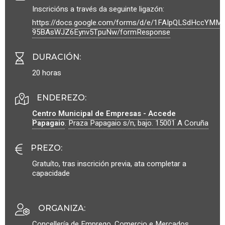
Inscricións a través da seguinte ligazón:
https://docs.google.com/forms/d/e/1FAIpQLSdHccYMM
95BAsWJZ6Eynv5TpuNw/formResponse
DURACIÓN
:
20 horas
ENDEREZO:
Centro Municipal de Empresas - Accede
Papagaio
.
Praza Papagaio s/n, bajo.
15001
A Coruña
PREZO
:
Gratuíto, tras inscrición previa, ata completar a
capacidade
ORGANIZA
:
Concellería de Emprego, Comercio e Mercados