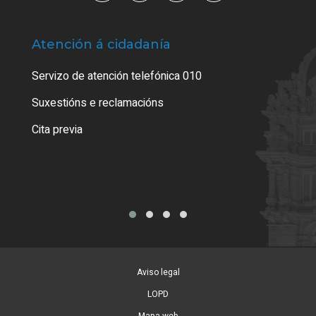
Atención á cidadanía
Trá
Servizo de atención telefónica 010
Empa
certi
Suxestións e reclamacións
Como
Cita previa
Tarx
Aviso legal
LOPD
Mapa web