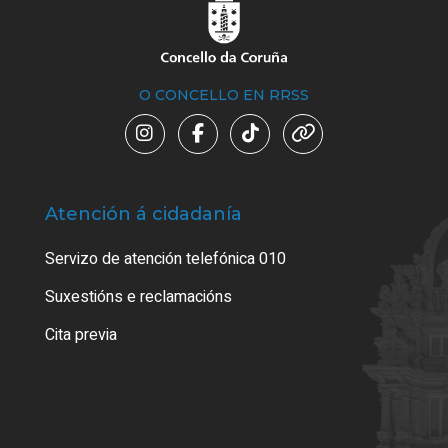
O CONCELLO EN RRSS
Atención á cidadanía
Trá
Servizo de atención telefónica 010
Empa
certi
Suxestións e reclamacións
Como
Cita previa
Tarx