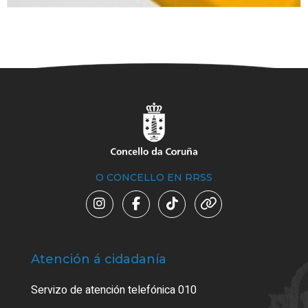
O CONCELLO EN RRSS
Atención á cidadanía
Trá
Servizo de atención telefónica 010
Empa