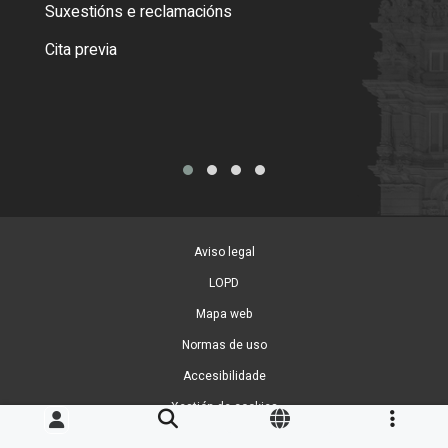
certi
Suxestións e reclamacións
Como
Cita previa
Tarx
Aviso legal
LOPD
Mapa web
Normas de uso
Accesibilidade
Xestión de cookies