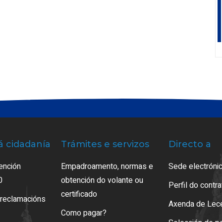
á cidadanía
Trámites e servizos
Directo a
ención
Empadroamento, normas e
Sede electrónic
0
obtención do volante ou
Perfil do contr
certificado
 reclamacións
Axenda de Lec
Como pagar?