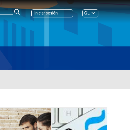
GL
Iniciar sesión
ES
|