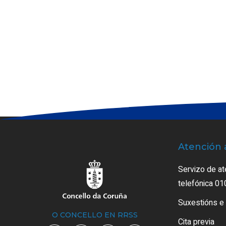
Atención 
Servizo de at
telefónica 01
Suxestións e
O CONCELLO EN RRSS
Cita previa