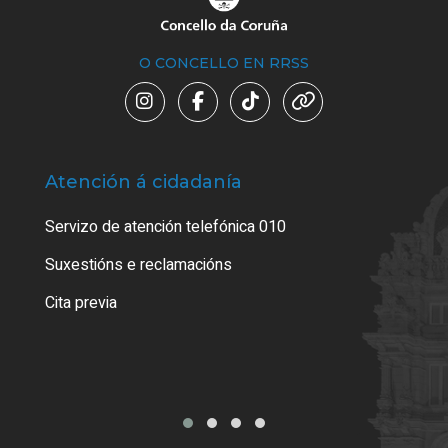
O CONCELLO EN RRSS
Atención á cidadanía
Trá
Servizo de atención telefónica 010
Empa
certi
Suxestións e reclamacións
Como
Cita previa
Tarx