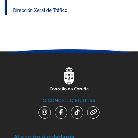
Dirección Xeral de Tráfico
O CONCELLO EN RRSS
Atención á cidadanía
Trá