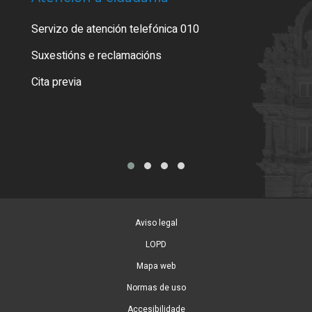
Servizo de atención telefónica 010
Empa
certi
Suxestións e reclamacións
Como
Cita previa
Tarx
Aviso legal
LOPD
Mapa web
Normas de uso
Accesibilidade