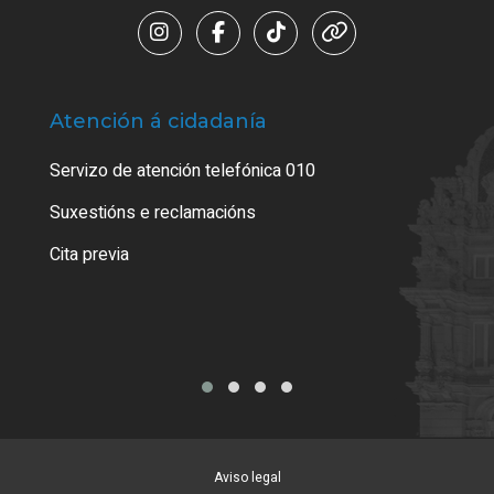
Atención á cidadanía
Trá
Servizo de atención telefónica 010
Empa
certi
Suxestións e reclamacións
Como
Cita previa
Tarx
Aviso legal