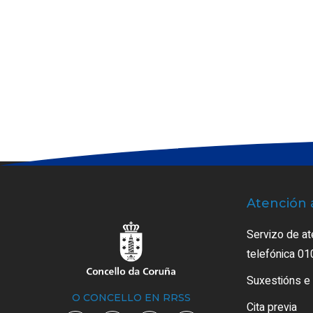
Atención 
Servizo de at
telefónica 01
Suxestións e
O CONCELLO EN RRSS
Cita previa