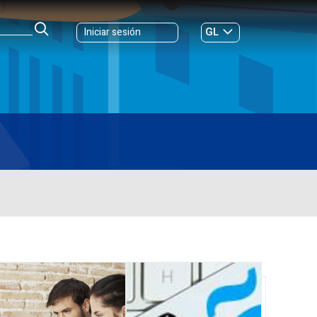
GL
Iniciar sesión
ES
|