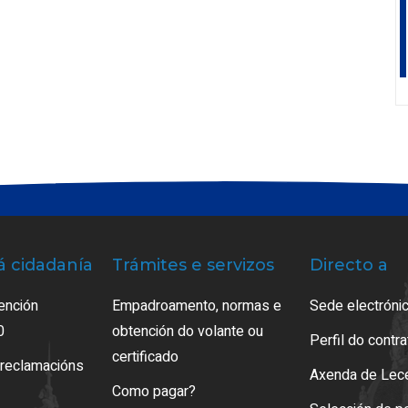
á cidadanía
Trámites e servizos
Directo a
ención
Empadroamento, normas e
Sede electrónic
0
obtención do volante ou
Perfil do contr
certificado
 reclamacións
Axenda de Lec
Como pagar?