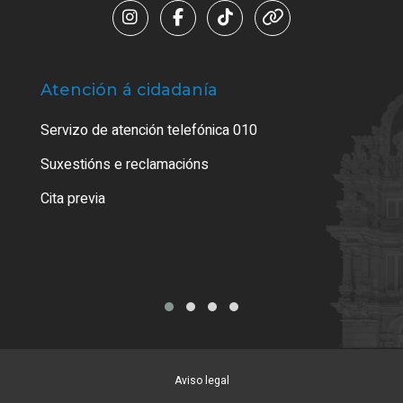
Atención á cidadanía
Trá
Servizo de atención telefónica 010
Empa
certi
Suxestións e reclamacións
Como
Cita previa
Tarx
Aviso legal