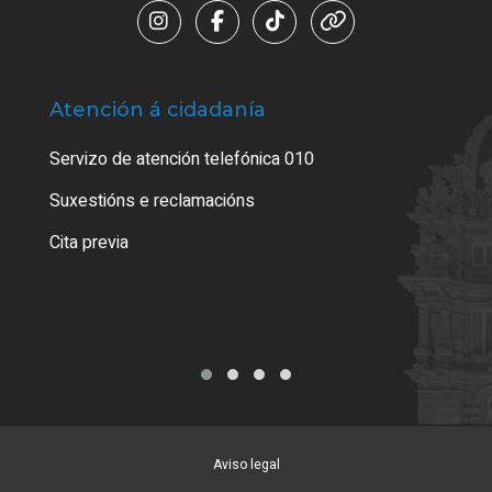
Atención á cidadanía
Trá
Servizo de atención telefónica 010
Empa
certi
Suxestións e reclamacións
Como
Cita previa
Tarx
Aviso legal