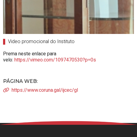
Video promocional do Instituto
Prema neste enlace para
velo:
https://vimeo.com/1097470530?p=0s
PÁGINA WEB
:
https://www.coruna.gal/ijcec/gl