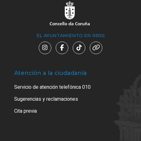
EL AYUNTAMIENTO EN RRSS
Atención a la ciudadanía
Trá
Servicio de atención telefónica 010
Empa
o cer
Sugerencias y reclamaciones
Como
Cita previa
Tarj