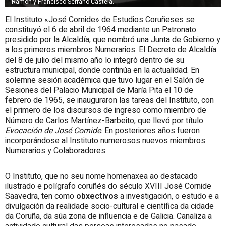
Ramón y Francisco Serrano Castela.
El Instituto «José Cornide» de Estudios Coruñeses se
constituyó el 6 de abril de 1964 mediante un Patronato
presidido por la Alcaldía, que nombró una Junta de Gobierno y
a los primeros miembros Numerarios. El Decreto de Alcaldía
del 8 de julio del mismo año lo integró dentro de su
estructura municipal, donde continúa en la actualidad. En
solemne sesión académica que tuvo lugar en el Salón de
Sesiones del Palacio Municipal de María
Pita
el 10 de
febrero de 1965, se inauguraron las tareas del Instituto, con
el primero de los discursos de ingreso como miembro de
Número de Carlos Martínez-Barbeito, que llevó por título
Evocación de José Cornide
. En posteriores años fueron
incorporándose al Instituto numerosos nuevos miembros
Numerarios y Colaboradores.
O
Instituto
, que no seu nome homenaxea ao destacado
ilustrado e polígrafo coruñés do século XVIII José Cornide
Saavedra, ten como
obxectivos
a investigación, o estudo e a
divulgación da realidade socio-cultural e científica da cidade
da Coruña, da súa zona de influencia e de Galicia. Canaliza a