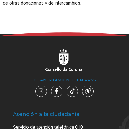
de otras donaciones y de intercambios.
EL AYUNTAMIENTO EN RRSS
Atención a la ciudadanía
Trá
Servicio de atención telefónica 010
Empa