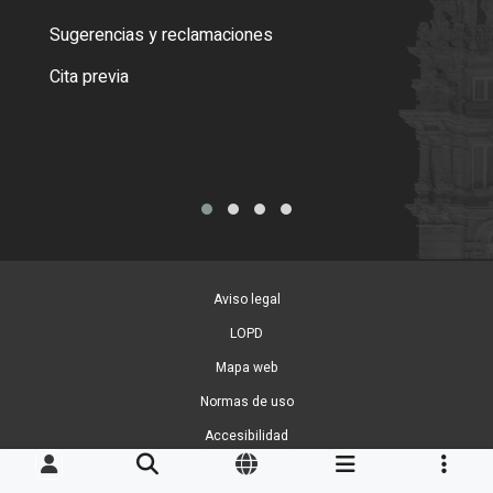
o cer
Sugerencias y reclamaciones
Como
Cita previa
Tarj
Aviso legal
LOPD
Mapa web
Normas de uso
Accesibilidad
Gestion de Cookies