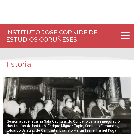
INSTITUTO JOSE CORNIDE DE
ESTUDIOS CORUÑESES
Historia
Sesión académica na Sala Capitular do Concello para a inauguración
das tarefas do Instituto. Enrique Míguez Tapia, Santiago Fernández,
Eduardo Sanjurjo de Carricarte, Evaristo Martín Freire, Rafael Puga