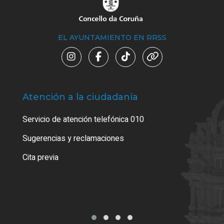
EL AYUNTAMIENTO EN RRSS
Atención a la ciudadanía
Trá
Servicio de atención telefónica 010
Empa
o cer
Sugerencias y reclamaciones
Como
Cita previa
Tarj