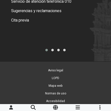
Servicio de atención telefónica 010
Empa
o cer
Sugerencias y reclamaciones
Como
Cita previa
Tarj
Aviso legal
LOPD
Mapa web
Normas de uso
Accesibilidad
Gestion de Cookies