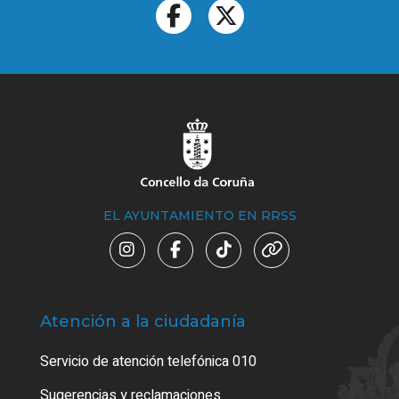
EL AYUNTAMIENTO EN RRSS
Atención a la ciudadanía
Trá
Servicio de atención telefónica 010
Empa
o cer
Sugerencias y reclamaciones