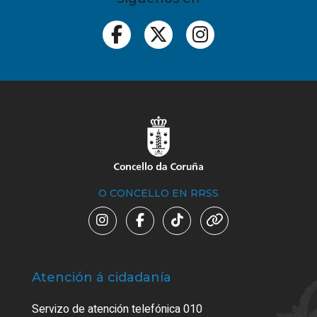
O CONCELLO EN RRSS
Atención á cidadanía
Trá
Servizo de atención telefónica 010
Empa