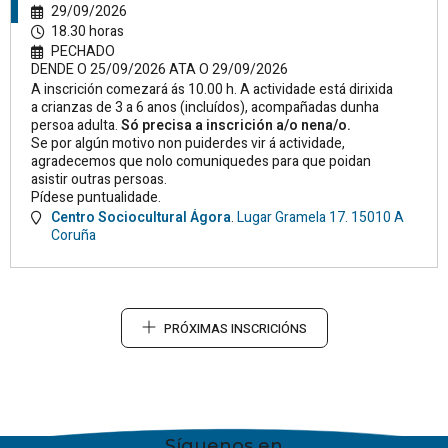
29/09/2026
18.30 horas
PECHADO
DENDE O 25/09/2026 ATA O 29/09/2026
A inscrición comezará ás 10.00 h. A actividade está dirixida
a crianzas de 3 a 6 anos (incluídos), acompañadas dunha
persoa adulta.
Só precisa a inscrición a/o nena/o.
Se por algún motivo non puiderdes vir á actividade,
agradecemos que nolo comuniquedes para que poidan
asistir outras persoas.
Pídese puntualidade.
Centro Sociocultural Ágora
.
Lugar Gramela 17.
15010
A
Coruña
PRÓXIMAS INSCRICIÓNS
Síguenos en