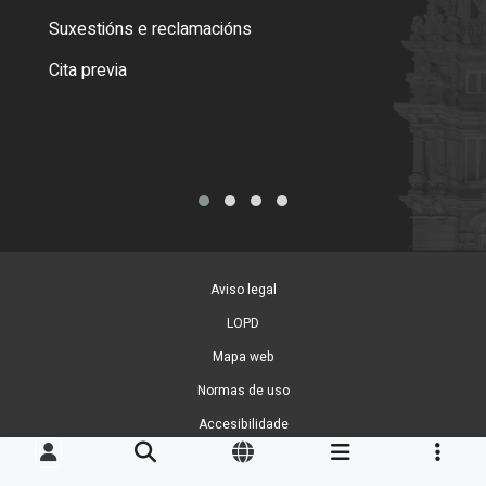
certi
Suxestións e reclamacións
Como
Cita previa
Tarx
Aviso legal
LOPD
Mapa web
Normas de uso
Accesibilidade
Xestión de cookies