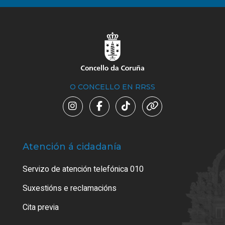
O CONCELLO EN RRSS
Atención á cidadanía
Trá
Servizo de atención telefónica 010
Empa
certi
Suxestións e reclamacións
Como
Cita previa
Tarx