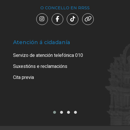
O CONCELLO EN RRSS
Atención á cidadanía
Trá
Servizo de atención telefónica 010
Empa
certi
Suxestións e reclamacións
Como
Cita previa
Tarx