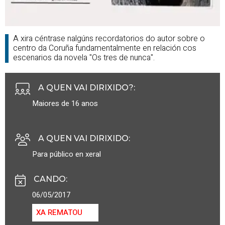
A xira céntrase nalgúns recordatorios do autor sobre o
centro da Coruña fundamentalmente en relación cos
escenarios da novela "Os tres de nunca".
A QUEN VAI DIRIXIDO?
:
Maiores de 16 anos
A QUEN VAI DIRIXIDO
:
Para público en xeral
CANDO
:
06/05/2017
XA REMATOU