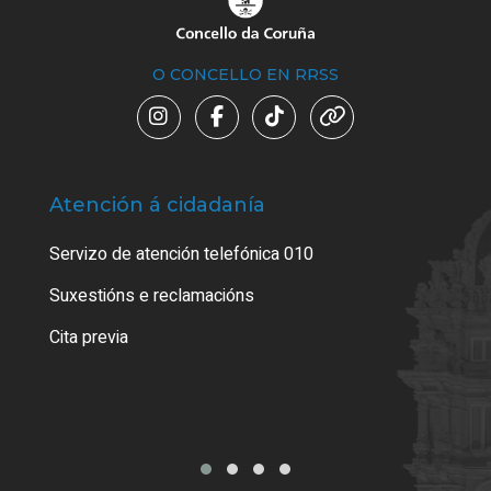
O CONCELLO EN RRSS
Atención á cidadanía
Trá
Servizo de atención telefónica 010
Empa
certi
Suxestións e reclamacións
Como
Cita previa
Tarx