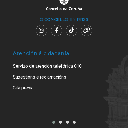
O CONCELLO EN RRSS
Atención á cidadanía
Trá
Servizo de atención telefónica 010
Empa
certi
Suxestións e reclamacións
Como
Cita previa
Tarx