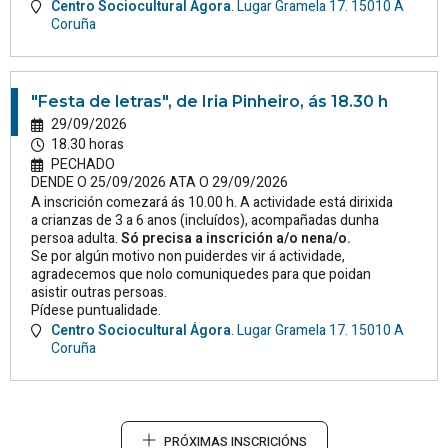
Centro Sociocultural Ágora
.
Lugar Gramela 17.
15010
A
Coruña
"Festa de letras", de Iria Pinheiro, ás 18.30 h
29/09/2026
18.30 horas
PECHADO
DENDE O 25/09/2026 ATA O 29/09/2026
A inscrición comezará ás 10.00 h. A actividade está dirixida
a crianzas de 3 a 6 anos (incluídos), acompañadas dunha
persoa adulta.
Só precisa a inscrición a/o nena/o.
Se por algún motivo non puiderdes vir á actividade,
agradecemos que nolo comuniquedes para que poidan
asistir outras persoas.
Pídese puntualidade.
Centro Sociocultural Ágora
.
Lugar Gramela 17.
15010
A
Coruña
PRÓXIMAS INSCRICIÓNS