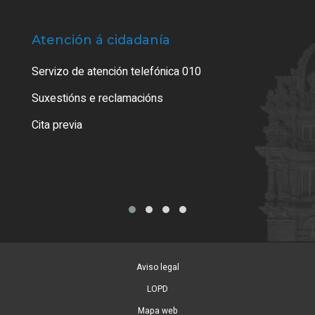
Atención á cidadanía
Trá
Servizo de atención telefónica 010
Empa
certi
Suxestións e reclamacións
Como
Cita previa
Tarx
Aviso legal
LOPD
Mapa web