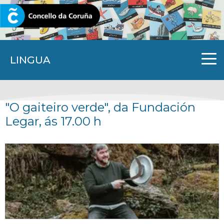
CORUNA.GAL
LINGUA
"O gaiteiro verde", da Fundación
Legar, ás 17.00 h