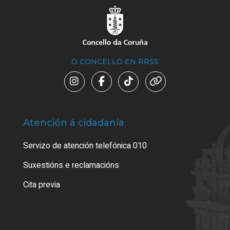
O CONCELLO EN RRSS
Atención á cidadanía
Trá
Servizo de atención telefónica 010
Empa
certi
Suxestións e reclamacións
Como
Cita previa
Tarx