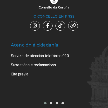
O CONCELLO EN RRSS
Atención á cidadanía
Trá
Servizo de atención telefónica 010
Empa
certi
Suxestións e reclamacións
Como
Cita previa
Tarx