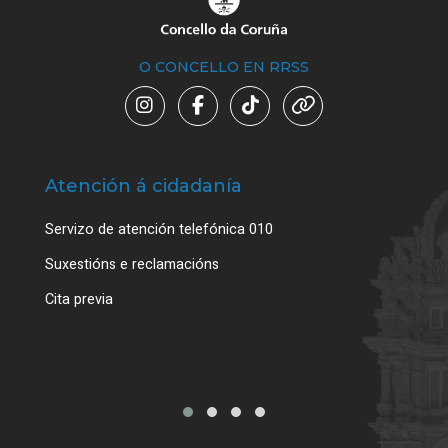
O CONCELLO EN RRSS
Atención á cidadanía
Trá
Servizo de atención telefónica 010
Empa
certi
Suxestións e reclamacións
Como
Cita previa
Tarxe