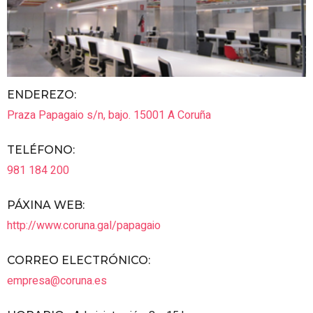
ENDEREZO:
Praza Papagaio s/n, bajo.
15001
A Coruña
TELÉFONO
:
981 184 200
PÁXINA WEB
:
http://www.coruna.gal/papagaio
CORREO ELECTRÓNICO
:
empresa@coruna.es