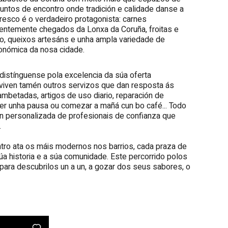
puntos de encontro onde tradición e calidade danse a
fresco é o verdadeiro protagonista: carnes
entemente chegados da Lonxa da Coruña, froitas e
o, queixos artesáns e unha ampla variedade de
ronómica da nosa cidade.
istínguense pola excelencia da súa oferta
nviven tamén outros servizos que dan resposta ás
ambetadas, artigos de uso diario, reparación de
acer unha pausa ou comezar a mañá cun bo café... Todo
ón personalizada de profesionais de confianza que
.
tro ata os máis modernos nos barrios, cada praza de
úa historia e a súa comunidade. Este percorrido polos
para descubrilos un a un, a gozar dos seus sabores, o