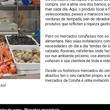
compra: son a alma viva dos barrios, 
man cada día. Aquí, o produto local e 
seleccionadas, peixes e mariscos rec
verduras de tempada, pan de obradoir
produtos que reflicten a riqueza gast
Pero os mercados coruñeses non só d
alimentaria. Nas súas instalacións co
necesidades do día a día: tendas de l
calzado, florerías, cafeterías onde f
iso nun ambiente próximo, coa atenci
coñecen á súa clientela de toda a vida
Desde os históricos mercados do cen
abastos ten o seu carácter propio, a s
mercados da Coruña é unha invitación 
oso!