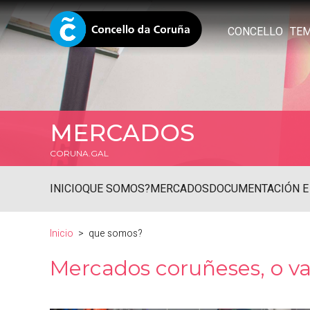
CONCELLO
TE
MERCADOS
CORUNA.GAL
INICIO
QUE SOMOS?
MERCADOS
DOCUMENTACIÓN E
Inicio
que somos?
Mercados coruñeses, o va