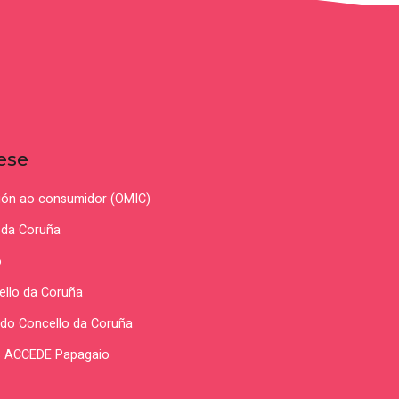
ese
ción ao consumidor (OMIC)
 da Coruña
o
ello da Coruña
te do Concello da Coruña
as ACCEDE Papagaio