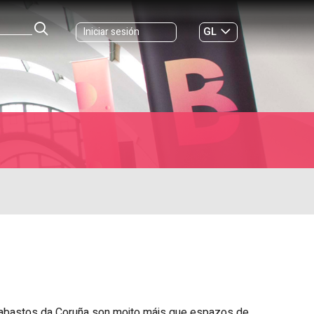
GL
Iniciar sesión
ES
|
 abastos da Coruña son moito máis que espazos de